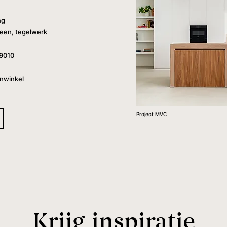
ng
teen, tegelwerk
 9010
enwinkel
Project MVC
Krijg inspiratie