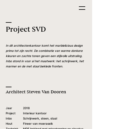
Project SVD
In dit architectenkantoor komt het marblelicious design
prima tot zijn recht. De combinatie van warme donkere
kleuren en zachte tonen geven een stijlvolle uitstraling.
Inbo stond in voor al het maatwerk: het schrijnwerk, het
marmer en de met staal beklede fronten.
Architect Steven Van Dooren
Jaar
2018
Project
Interieur kantoor
Inbo
Schrijnwerk, steen, staal
Hout
Fineer van moeraseik
Techniek
MDF bekleed met microtopping en claystuc